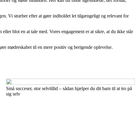
orier og støtte hinanden. Her kan du finde ligesindede, der forstår,
n. Vi stræber efter at gøre indholdet let tilgængeligt og relevant for
eller blot en at tale med. Vores engagement er at sikre, at du ikke står
gøre mødreskabet til en mere positiv og berigende oplevelse.
Små succeser, stor selvtillid – sådan hjælper du dit barn til at tro på
sig selv