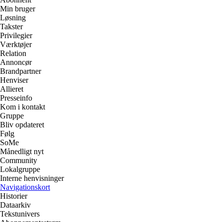
Min bruger
Løsning
Takster
Privilegier
Værktøjer
Relation
Annoncør
Brandpartner
Henviser
Allieret
Presseinfo
Kom i kontakt
Gruppe
Bliv opdateret
Følg
SoMe
Månedligt nyt
Community
Lokalgruppe
Interne henvisninger
Navigationskort
Historier
Dataarkiv
Tekstunivers