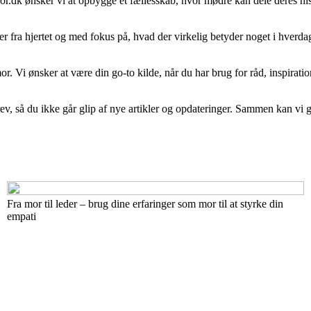
or.dk ønsker vi at opbygge et fællesskab, hvor mødre kan dele deres hist
r fra hjertet og med fokus på, hvad der virkelig betyder noget i hverdage
 Vi ønsker at være din go-to kilde, når du har brug for råd, inspiration 
ev, så du ikke går glip af nye artikler og opdateringer. Sammen kan vi 
Fra mor til leder – brug dine erfaringer som mor til at styrke din
empati