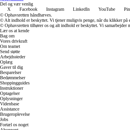
Del og vær venlig
X
Facebook
Instagram
LinkedIn
YouTube
Pin
© Ophavsretten håndhæves.
© Alt indhold er beskyttet. Vi tjener muligvis penge, når du klikker på e
© Ophavsretten tilhører os og alt indhold er beskyttet. Vi samarbejder 
Lær os at kende
Bag om
Vores drivkraft
Om teamet
Send støtte
Arbejdssteder
Oplæg
Gaver til dig
Besparelser
Bedømmelser
Shoppingguides
Instruktioner
Optagelser
Oplysninger
Videnbase
Assistance
Brugeroplevelse
Jobs
Fortæl os noget
Abonnent