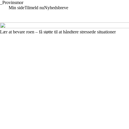
_
Provinsmor
Min side
Tilmeld nu
Nyhedsbreve
Lær at bevare roen – få støtte til at håndtere stressede situationer