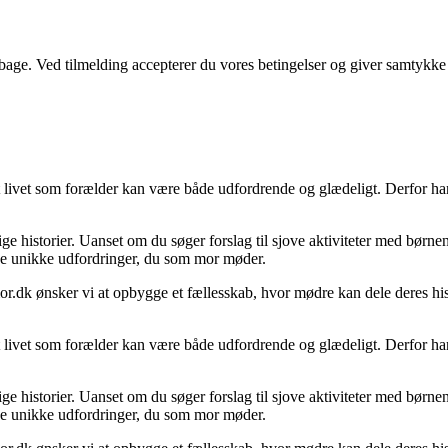
tilbage. Ved tilmelding accepterer du vores betingelser og giver samtykke
ivet som forælder kan være både udfordrende og glædeligt. Derfor har vi 
ige historier. Uanset om du søger forslag til sjove aktiviteter med børnene
r de unikke udfordringer, du som mor møder.
or.dk ønsker vi at opbygge et fællesskab, hvor mødre kan dele deres hist
ivet som forælder kan være både udfordrende og glædeligt. Derfor har vi 
ige historier. Uanset om du søger forslag til sjove aktiviteter med børnene
r de unikke udfordringer, du som mor møder.