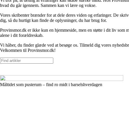
Vi tror på, at deling af erfaringer kan skabe stærke bånd. Hos Provinsm
hvad du går igennem. Sammen kan vi lære og vokse.
Vores skribenter brænder for at dele deres viden og erfaringer. De skrive
dig, så du hurtigt kan finde de oplysninger, du har brug for.
Provinsmor.dk er ikke kun en hjemmeside, men en støtte i dit liv som mor.
alene i dit forældreskab.
Vi håber, du finder glæde ved at besøge os. Tilmeld dig vores nyhedsbr
Velkommen til Provinsmor.dk!
Måltidet som pusterum – find ro midt i barselshverdagen