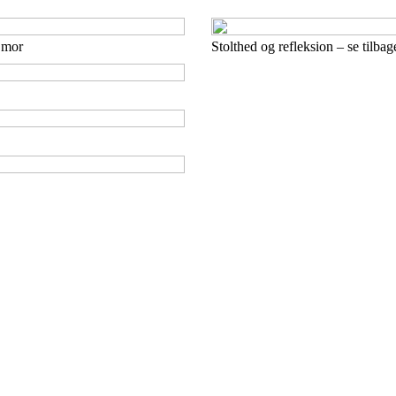
m mor
Stolthed og refleksion – se tilba