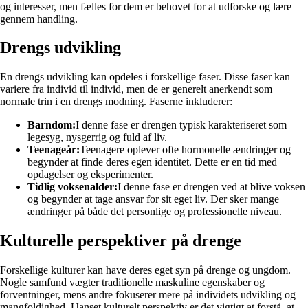
og interesser, men fælles for dem er behovet for at udforske og lære
gennem handling.
Drengs udvikling
En drengs udvikling kan opdeles i forskellige faser. Disse faser kan
variere fra individ til individ, men de er generelt anerkendt som
normale trin i en drengs modning. Faserne inkluderer:
Barndom:
I denne fase er drengen typisk karakteriseret som
legesyg, nysgerrig og fuld af liv.
Teenageår:
Teenagere oplever ofte hormonelle ændringer og
begynder at finde deres egen identitet. Dette er en tid med
opdagelser og eksperimenter.
Tidlig voksenalder:
I denne fase er drengen ved at blive voksen
og begynder at tage ansvar for sit eget liv. Der sker mange
ændringer på både det personlige og professionelle niveau.
Kulturelle perspektiver på drenge
Forskellige kulturer kan have deres eget syn på drenge og ungdom.
Nogle samfund vægter traditionelle maskuline egenskaber og
forventninger, mens andre fokuserer mere på individets udvikling og
mangfoldighed. Uanset kulturelt perspektiv er det vigtigt at forstå, at