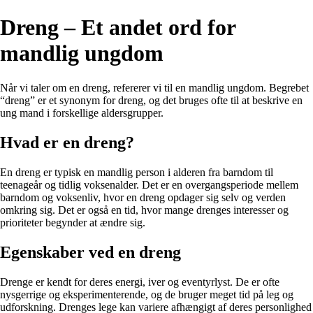
Dreng – Et andet ord for
mandlig ungdom
Når vi taler om en dreng, refererer vi til en mandlig ungdom. Begrebet
“dreng” er et synonym for dreng, og det bruges ofte til at beskrive en
ung mand i forskellige aldersgrupper.
Hvad er en dreng?
En dreng er typisk en mandlig person i alderen fra barndom til
teenageår og tidlig voksenalder. Det er en overgangsperiode mellem
barndom og voksenliv, hvor en dreng opdager sig selv og verden
omkring sig. Det er også en tid, hvor mange drenges interesser og
prioriteter begynder at ændre sig.
Egenskaber ved en dreng
Drenge er kendt for deres energi, iver og eventyrlyst. De er ofte
nysgerrige og eksperimenterende, og de bruger meget tid på leg og
udforskning. Drenges lege kan variere afhængigt af deres personlighed