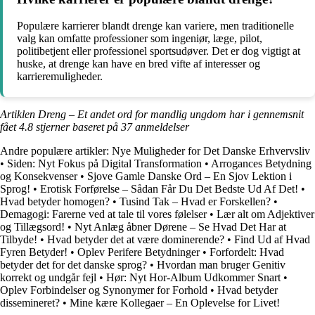
Populære karrierer blandt drenge kan variere, men traditionelle
valg kan omfatte professioner som ingeniør, læge, pilot,
politibetjent eller professionel sportsudøver. Det er dog vigtigt at
huske, at drenge kan have en bred vifte af interesser og
karrieremuligheder.
Artiklen Dreng – Et andet ord for mandlig ungdom har i gennemsnit
fået
4.8
stjerner baseret på
37
anmeldelser
Andre populære artikler:
Nye Muligheder for Det Danske Erhvervsliv
•
Siden: Nyt Fokus på Digital Transformation
•
Arrogances Betydning
og Konsekvenser
•
Sjove Gamle Danske Ord – En Sjov Lektion i
Sprog!
•
Erotisk Forførelse – Sådan Får Du Det Bedste Ud Af Det!
•
Hvad betyder homogen?
•
Tusind Tak – Hvad er Forskellen?
•
Demagogi: Farerne ved at tale til vores følelser
•
Lær alt om Adjektiver
og Tillægsord!
•
Nyt Anlæg åbner Dørene – Se Hvad Det Har at
Tilbyde!
•
Hvad betyder det at være dominerende?
•
Find Ud af Hvad
Fyren Betyder!
•
Oplev Perifere Betydninger
•
Forfordelt: Hvad
betyder det for det danske sprog?
•
Hvordan man bruger Genitiv
korrekt og undgår fejl
•
Hør: Nyt Hor-Album Udkommer Snart
•
Oplev Forbindelser og Synonymer for Forhold
•
Hvad betyder
dissemineret?
•
Mine kære Kollegaer – En Oplevelse for Livet!