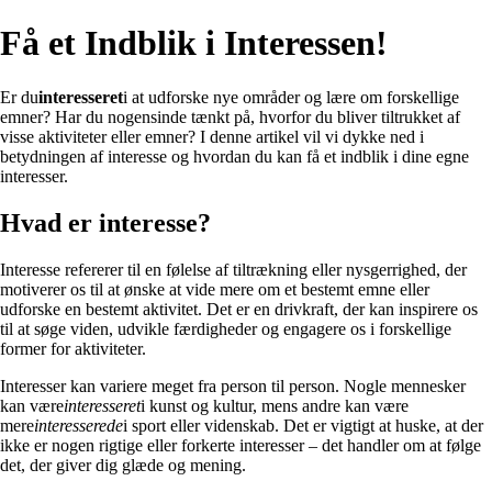
Få et Indblik i Interessen!
Er du
interesseret
i at udforske nye områder og lære om forskellige
emner? Har du nogensinde tænkt på, hvorfor du bliver tiltrukket af
visse aktiviteter eller emner? I denne artikel vil vi dykke ned i
betydningen af interesse og hvordan du kan få et indblik i dine egne
interesser.
Hvad er interesse?
Interesse refererer til en følelse af tiltrækning eller nysgerrighed, der
motiverer os til at ønske at vide mere om et bestemt emne eller
udforske en bestemt aktivitet. Det er en drivkraft, der kan inspirere os
til at søge viden, udvikle færdigheder og engagere os i forskellige
former for aktiviteter.
Interesser kan variere meget fra person til person. Nogle mennesker
kan være
interesseret
i kunst og kultur, mens andre kan være
mere
interesserede
i sport eller videnskab. Det er vigtigt at huske, at der
ikke er nogen rigtige eller forkerte interesser – det handler om at følge
det, der giver dig glæde og mening.