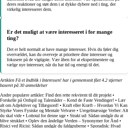
deres reaktioner og støt dem i at dykke dybere ned i ting, der
virkelig interesserer dem.
Er det muligt at være interesseret i for mange
ting?
Det er helt normalt at have mange interesser. Hvis du føler dig
overvældet, kan du overveje at prioritere dine interesser og
fokusere på de vigtigste. Vær åben for at eksperimentere og
vælge nye interesser, når du har tid og energi til det.
Artiklen Få et Indblik i Interessen! har i gennemsnit fået
4.2
stjerner
baseret på
30
anmeldelser
Andre populære artikler:
Find den rette rekvirent til dit projekt
•
Forskelle på Ordspil og Talemåder – Kend de Faste Vendinger!
•
Lær
alt om Adjektiver og Tillægsord!
•
Kraft eller Kræft – Hvordan Vi Kan
Styrke Vores Fysiske og Mentale Velvære
•
Uregelmæssige Verber: Alt
du skal vide
•
Lottotal for denne uge
•
Strakt ud: Sådan undgår du at
blive strukket
•
Oplev den åndelige Verden – Synonymer for Ånd
•
Risici ved Ricisi: Sådan undgår du faldgruberne
•
Sporadisk: Hvad