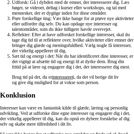
Udforsk: Gå i dybden med de emner, der interesserer dig. Læs
bøger, se videoer, deltag i kurser eller workshops, og tal med
mennesker, der er dygtige inden for disse områder.
Prøv forskellige ting: Vær ikke bange for at prøve nye aktiviteter
eller udfordre dig selv. Du kan opdage nye interesser og
talentområder, som du ikke tidligere havde overvejet.
Reflekter: Efter at have udforsket forskellige interesser, skal du
tage dig tid til at reflektere over, hvilke aktiviteter eller emner der
bringer dig glæde og meningsfuldhed. Vælg nogle få interesser,
der virkelig appellerer til dig.
Sæt tid og energi i det: Når du har identificeret dine interesser, er
det vigtigt at afsætte tid og energi til at dyrke dem. Brug din
fritid på at lære og engagere dig i det, der interesserer dig mest.
Brug tid på det, du er
interesseret
i, da det vil berige dit liv
og give dig mulighed for at vokse som person.
Konklusion
Interesser kan være en fantastisk kilde til glæde, læring og personlig
udvikling. Ved at udforske dine egne interesser og engagere dig i det,
der virkelig appellerer til dig, kan du opnå en dybere forståelse af dig
selv og skabe mere tilfredshed i dit liv.