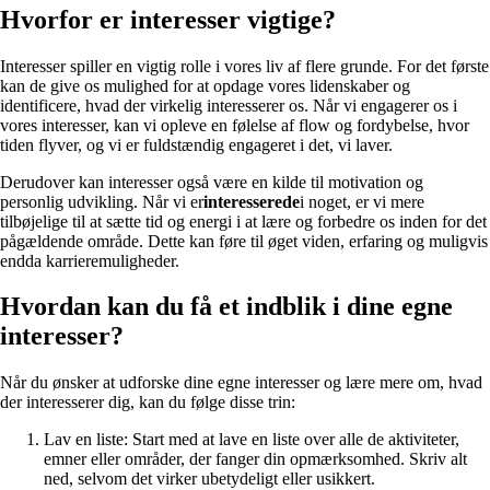
Hvorfor er interesser vigtige?
Interesser spiller en vigtig rolle i vores liv af flere grunde. For det første
kan de give os mulighed for at opdage vores lidenskaber og
identificere, hvad der virkelig interesserer os. Når vi engagerer os i
vores interesser, kan vi opleve en følelse af flow og fordybelse, hvor
tiden flyver, og vi er fuldstændig engageret i det, vi laver.
Derudover kan interesser også være en kilde til motivation og
personlig udvikling. Når vi er
interesserede
i noget, er vi mere
tilbøjelige til at sætte tid og energi i at lære og forbedre os inden for det
pågældende område. Dette kan føre til øget viden, erfaring og muligvis
endda karrieremuligheder.
Hvordan kan du få et indblik i dine egne
interesser?
Når du ønsker at udforske dine egne interesser og lære mere om, hvad
der interesserer dig, kan du følge disse trin:
Lav en liste: Start med at lave en liste over alle de aktiviteter,
emner eller områder, der fanger din opmærksomhed. Skriv alt
ned, selvom det virker ubetydeligt eller usikkert.