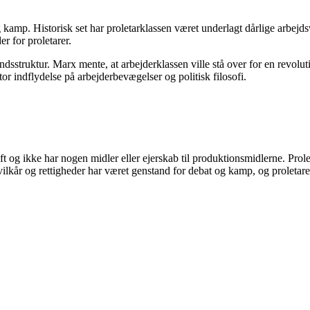
g kamp. Historisk set har proletarklassen været underlagt dårlige arbejd
r for proletarer.
fundsstruktur. Marx mente, at arbejderklassen ville stå over for en revol
or indflydelse på arbejderbevægelser og politisk filosofi.
ft og ikke har nogen midler eller ejerskab til produktionsmidlerne. Prol
lkår og rettigheder har været genstand for debat og kamp, og proletarens