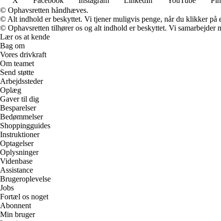
X
Facebook
Instagram
LinkedIn
YouTube
Pin
© Ophavsretten håndhæves.
© Alt indhold er beskyttet. Vi tjener muligvis penge, når du klikker på e
© Ophavsretten tilhører os og alt indhold er beskyttet. Vi samarbejder 
Lær os at kende
Bag om
Vores drivkraft
Om teamet
Send støtte
Arbejdssteder
Oplæg
Gaver til dig
Besparelser
Bedømmelser
Shoppingguides
Instruktioner
Optagelser
Oplysninger
Videnbase
Assistance
Brugeroplevelse
Jobs
Fortæl os noget
Abonnent
Min bruger