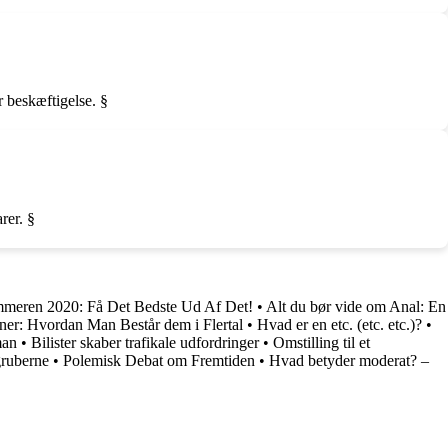
 beskæftigelse. §
rer. §
meren 2020: Få Det Bedste Ud Af Det!
•
Alt du bør vide om Anal: En
er: Hvordan Man Består dem i Flertal
•
Hvad er en etc. (etc. etc.)?
•
man
•
Bilister skaber trafikale udfordringer
•
Omstilling til et
gruberne
•
Polemisk Debat om Fremtiden
•
Hvad betyder moderat? –