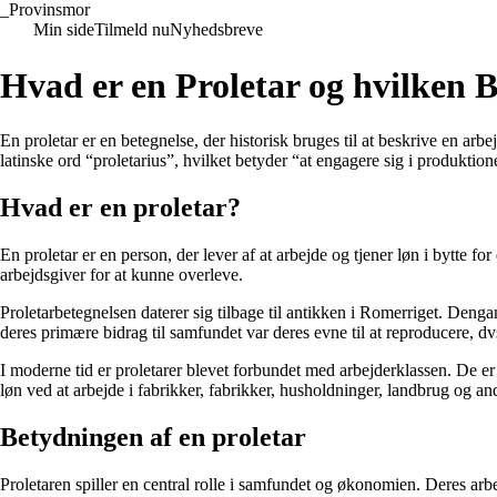
_
Provinsmor
Min side
Tilmeld nu
Nyhedsbreve
Hvad er en Proletar og hvilken 
En proletar er en betegnelse, der historisk bruges til at beskrive en ar
latinske ord “proletarius”, hvilket betyder “at engagere sig i produktio
Hvad er en proletar?
En proletar er en person, der lever af at arbejde og tjener løn i bytte for
arbejdsgiver for at kunne overleve.
Proletarbetegnelsen daterer sig tilbage til antikken i Romerriget. Deng
deres primære bidrag til samfundet var deres evne til at reproducere, dvs
I moderne tid er proletarer blevet forbundet med arbejderklassen. De er
løn ved at arbejde i fabrikker, fabrikker, husholdninger, landbrug og an
Betydningen af en proletar
Proletaren spiller en central rolle i samfundet og økonomien. Deres ar