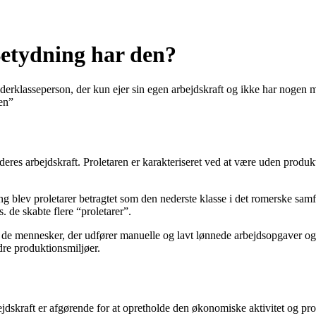
Betydning har den?
bejderklasseperson, der kun ejer sin egen arbejdskraft og ikke har nogen
nen”
 deres arbejdskraft. Proletaren er karakteriseret ved at være uden produkti
ang blev proletarer betragtet som den nederste klasse i det romerske sam
. de skabte flere “proletarer”.
 de mennesker, der udfører manuelle og lavt lønnede arbejdsopgaver og h
dre produktionsmiljøer.
bejdskraft er afgørende for at opretholde den økonomiske aktivitet og p