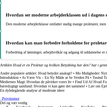
Hvordan ser moderne arbejderklassen ud i dagens
Den moderne arbejderklasse omfatter stadig mange proletarer, men d
Hvordan kan man forbedre forholdene for proletar
Forbedring af lønninger, arbejdsvilkår og adgang til uddannelse er 
Artiklen Hvad er en Proletar og hvilken Betydning har den? har i gen
Andre populære artikler:
Hvad betyder analogt?
•
Mo Muligheder: Nyt 
Introduktion
•
At Være Vis – En Ny Måde at Se Verden På
•
Tusind Ta
Mediernes Magt: Hvordan de påvirker vores liv
•
Find Ud Af Hvad Fo
bæredygtigt samfund: Hvordan vi kan gøre det sammen!
•
Lær om Ejef
En dybdegående analyse af moderate ideer
_
Provinsmor
Del og vær venlig