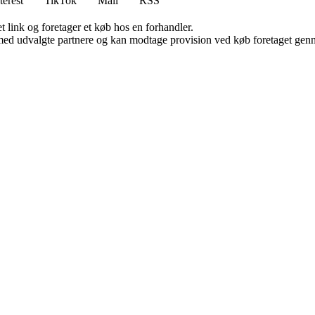
terest
TikTok
Mail
RSS
t link og foretager et køb hos en forhandler.
med udvalgte partnere og kan modtage provision ved køb foretaget gennem