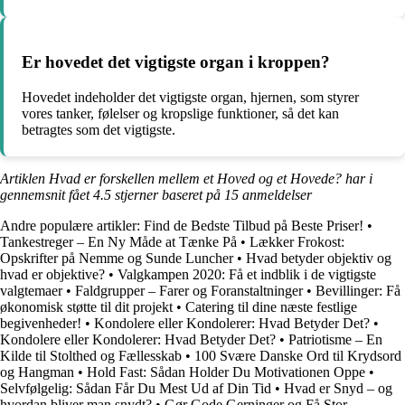
Er hovedet det vigtigste organ i kroppen?
Hovedet indeholder det vigtigste organ, hjernen, som styrer
vores tanker, følelser og kropslige funktioner, så det kan
betragtes som det vigtigste.
Artiklen Hvad er forskellen mellem et Hoved og et Hovede? har i
gennemsnit fået
4.5
stjerner baseret på
15
anmeldelser
Andre populære artikler:
Find de Bedste Tilbud på Beste Priser!
•
Tankestreger – En Ny Måde at Tænke På
•
Lækker Frokost:
Opskrifter på Nemme og Sunde Luncher
•
Hvad betyder objektiv og
hvad er objektive?
•
Valgkampen 2020: Få et indblik i de vigtigste
valgtemaer
•
Faldgrupper – Farer og Foranstaltninger
•
Bevillinger: Få
økonomisk støtte til dit projekt
•
Catering til dine næste festlige
begivenheder!
•
Kondolere eller Kondolerer: Hvad Betyder Det?
•
Kondolere eller Kondolerer: Hvad Betyder Det?
•
Patriotisme – En
Kilde til Stolthed og Fællesskab
•
100 Svære Danske Ord til Krydsord
og Hangman
•
Hold Fast: Sådan Holder Du Motivationen Oppe
•
Selvfølgelig: Sådan Får Du Mest Ud af Din Tid
•
Hvad er Snyd – og
hvordan bliver man snydt?
•
Gør Gode Gerninger og Få Stor