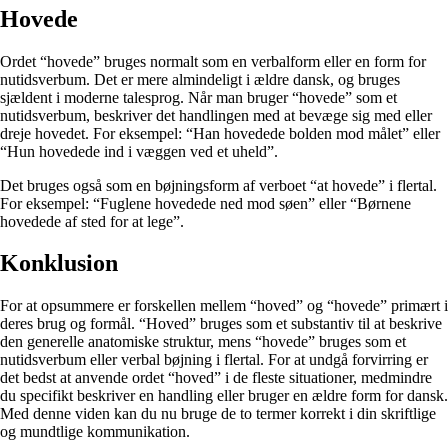
Hovede
Ordet “hovede” bruges normalt som en verbalform eller en form for
nutidsverbum. Det er mere almindeligt i ældre dansk, og bruges
sjældent i moderne talesprog. Når man bruger “hovede” som et
nutidsverbum, beskriver det handlingen med at bevæge sig med eller
dreje hovedet. For eksempel: “Han hovedede bolden mod målet” eller
“Hun hovedede ind i væggen ved et uheld”.
Det bruges også som en bøjningsform af verboet “at hovede” i flertal.
For eksempel: “Fuglene hovedede ned mod søen” eller “Børnene
hovedede af sted for at lege”.
Konklusion
For at opsummere er forskellen mellem “hoved” og “hovede” primært i
deres brug og formål. “Hoved” bruges som et substantiv til at beskrive
den generelle anatomiske struktur, mens “hovede” bruges som et
nutidsverbum eller verbal bøjning i flertal. For at undgå forvirring er
det bedst at anvende ordet “hoved” i de fleste situationer, medmindre
du specifikt beskriver en handling eller bruger en ældre form for dansk.
Med denne viden kan du nu bruge de to termer korrekt i din skriftlige
og mundtlige kommunikation.