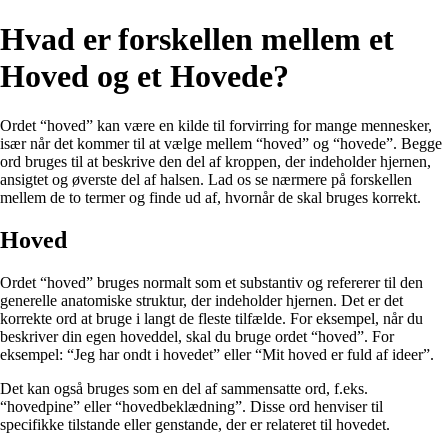
Hvad er forskellen mellem et
Hoved og et Hovede?
Ordet “hoved” kan være en kilde til forvirring for mange mennesker,
især når det kommer til at vælge mellem “hoved” og “hovede”. Begge
ord bruges til at beskrive den del af kroppen, der indeholder hjernen,
ansigtet og øverste del af halsen. Lad os se nærmere på forskellen
mellem de to termer og finde ud af, hvornår de skal bruges korrekt.
Hoved
Ordet “hoved” bruges normalt som et substantiv og refererer til den
generelle anatomiske struktur, der indeholder hjernen. Det er det
korrekte ord at bruge i langt de fleste tilfælde. For eksempel, når du
beskriver din egen hoveddel, skal du bruge ordet “hoved”. For
eksempel: “Jeg har ondt i hovedet” eller “Mit hoved er fuld af ideer”.
Det kan også bruges som en del af sammensatte ord, f.eks.
“hovedpine” eller “hovedbeklædning”. Disse ord henviser til
specifikke tilstande eller genstande, der er relateret til hovedet.