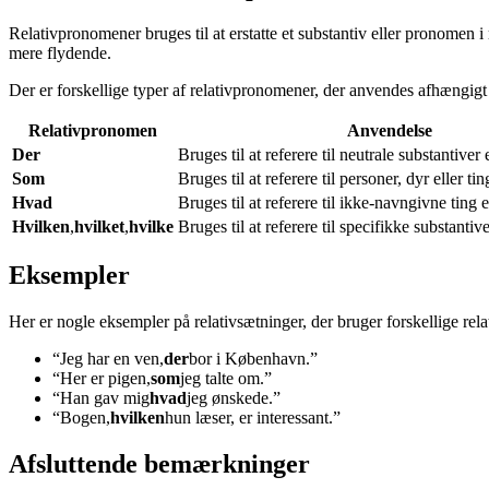
Relativpronomener bruges til at erstatte et substantiv eller pronome
mere flydende.
Der er forskellige typer af relativpronomener, der anvendes afhængigt 
Relativpronomen
Anvendelse
Der
Bruges til at referere til neutrale substantiver
Som
Bruges til at referere til personer, dyr eller tin
Hvad
Bruges til at referere til ikke-navngivne ting el
Hvilken
,
hvilket
,
hvilke
Bruges til at referere til specifikke substantive
Eksempler
Her er nogle eksempler på relativsætninger, der bruger forskellige re
“Jeg har en ven,
der
bor i København.”
“Her er pigen,
som
jeg talte om.”
“Han gav mig
hvad
jeg ønskede.”
“Bogen,
hvilken
hun læser, er interessant.”
Afsluttende bemærkninger