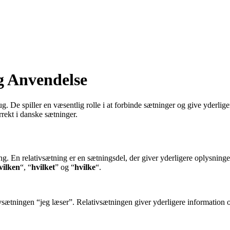
g Anvendelse
 De spiller en væsentlig rolle i at forbinde sætninger og give yderliger
rekt i danske sætninger.
ning. En relativsætning er en sætningsdel, der giver yderligere oplysni
vilken
“, “
hvilket
” og “
hvilke
“.
tivsætningen “jeg læser”. Relativsætningen giver yderligere information