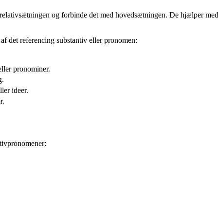
n i relativsætningen og forbinde det med hovedsætningen. De hjælper me
af det referencing substantiv eller pronomen:
 eller pronominer.
g.
ler ideer.
r.
lativpronomener: