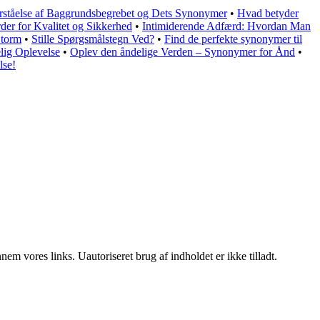
rståelse af Baggrundsbegrebet og Dets Synonymer
•
Hvad betyder
er for Kvalitet og Sikkerhed
•
Intimiderende Adfærd: Hvordan Man
Storm
•
Stille Spørgsmålstegn Ved?
•
Find de perfekte synonymer til
lig Oplevelse
•
Oplev den åndelige Verden – Synonymer for Ånd
•
lse!
m vores links. Uautoriseret brug af indholdet er ikke tilladt.