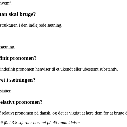
“hvem”.
man skal bruge?
trukturen i den indlejrede sætning.
vsætning.
efinit pronomen?
 indefinit pronomen henviser til et ukendt eller ubestemt substantiv.
et i sætningen?
tatter.
 relativt pronomen?
f relativt pronomen på dansk, og det er vigtigt at lære dem for at bruge 
it fået
3.8
stjerner baseret på
45
anmeldelser