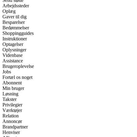
Send støtte
Arbejdssteder
Oplæg
Gaver til dig
Besparelser
Bedømmelser
Shoppingguides
Instruktioner
Optagelser
Oplysninger
Videnbase
Assistance
Brugeroplevelse
Jobs
Fortæl os noget
Abonnent
Min bruger
Løsning
Takster
Privilegier
Værktøjer
Relation
Annoncør
Brandpartner
Henviser