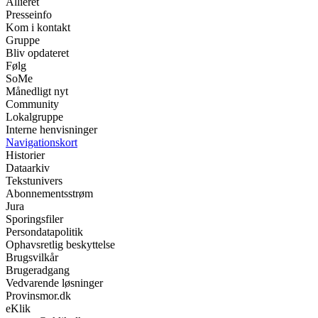
Allieret
Presseinfo
Kom i kontakt
Gruppe
Bliv opdateret
Følg
SoMe
Månedligt nyt
Community
Lokalgruppe
Interne henvisninger
Navigationskort
Historier
Dataarkiv
Tekstunivers
Abonnementsstrøm
Jura
Sporingsfiler
Persondatapolitik
Ophavsretlig beskyttelse
Brugsvilkår
Brugeradgang
Vedvarende løsninger
Provinsmor.dk
eKlik