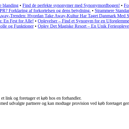
e blanding
•
Find de perfekte synonymer med Synonymordbogen!
•
Fo
PR? Forklaring af forkortelsen og dens betydning.
•
Strammere Standard
Away-Trenden: Hvordan Take Away-Kultur Har Taget Danmark Med 
n: En Fest for Alle!
•
Oplevelser – Find et Synonym for en Uforglemme
olle og Funktioner
•
Oplev Det Magiske Resort – En Unik Ferieopleve
 et link og foretager et køb hos en forhandler.
 med udvalgte partnere og kan modtage provision ved køb foretaget genne