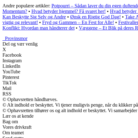
Andre populære artikler:
Potpourri – Sådan laver du din egen duftend
Momentum?
•
Hvad betyder hjemmel? Få svaret her!
•
Hvad betyder 
Kan Beskytte Sig Selv og Andre
•
Ønsk en Rigtig God Dag!
•
Take 
vigtig og relevant!
•
Fryd og Gammen – En Fest for Alle!
•
Festivalle
Konflikt: Hvordan man håndterer det
•
Væggene – Et Blik på deres R
_
Provinsmor
Del og vær venlig
X
Facebook
Instagram
LinkedIn
YouTube
Pinterest
TikTok
Mail
RSS
© Ophavsretten håndhæves.
© Alt indhold er beskyttet. Vi tjener muligvis penge, når du klikker på
© Ophavsretten tilhører os og alt indhold er beskyttet. Vi samarbejder
Lær os at kende
Bag om
Vores drivkraft
Om teamet