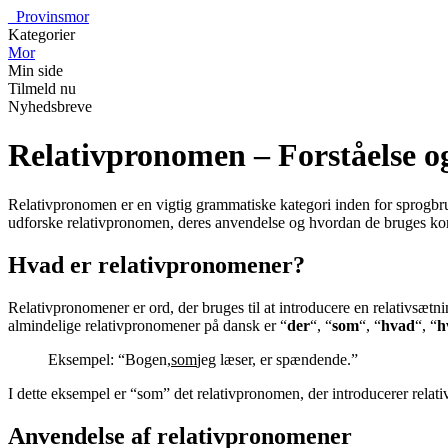
_
Provinsmor
Kategorier
Mor
Min side
Tilmeld nu
Nyhedsbreve
Relativpronomen – Forståelse o
Relativpronomen er en vigtig grammatiske kategori inden for sprogbrug.
udforske relativpronomen, deres anvendelse og hvordan de bruges kor
Hvad er relativpronomener?
Relativpronomener er ord, der bruges til at introducere en relativsæt
almindelige relativpronomener på dansk er “
der
“, “
som
“, “
hvad
“, “
h
Eksempel: “Bogen,
som
jeg læser, er spændende.”
I dette eksempel er “som” det relativpronomen, der introducerer rela
Anvendelse af relativpronomener