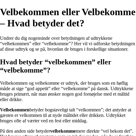
Velbekommen eller Velbekomme
– Hvad betyder det?
Undrer du dig nogensinde over betydningen af udtrykkene
“velbekommen” eller “velbekomme”? Her vil vi udforske betydningen
af disse udtryk og se på, hvordan de bruges i forskellige situationer.
Hvad betyder “velbekommen” eller
“velbekomme”?
Velbekommen og velbekomme er udtryk, der bruges som en høflig
måde at sige “god appetit” eller “velbekomme” på dansk. Udtrykkene
bruges primært, når man ønsker nogen god fornøjelse med et måltid
eller drikke.
Velbekommen
betyder bogstaveligt talt “velkommen”; det antyder at
gæsten er velkommen til at nyde måltidet eller drikken. Udtrykket
bruges ofte af værter ved en fest eller middag.
På den anden side betyder
velbekomme
mere direkte “vel bekom det”.