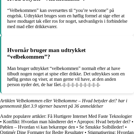
“Velbekommen” kan oversættes til “you’re welcome” på
engelsk. Udtrykket bruges som en høflig formel at sige efter at
have modtaget tak eller ros for noget, sædvanligvis i forbindelse
med mad eller drikkevarer.
Hvornår bruger man udtrykket
“velbekommen”?
Man bruger udtrykket “velbekommen” normalt efter at have
tilbudt nogen noget at spise eller drikke. Det udtrykkes som en
høflig gestus og viser, at man gerne vil have, at den anden
person nyder det, de har fået.-||–||–||–||–||–||–||–||–||-
Artiklen Velbekommen eller Velbekomme – Hvad betyder det? har i
gennemsnit fået
3.9
stjerner baseret på
36
anmeldelser
Andre populære artikler:
Få Hurtigere Internet Med Faste Teknologier
•
Konflikt: Hvordan man håndterer det
•
Apropos: Hvad betyder det?
•
Pøblen – Hvordan vi kan bekæmpe den
•
Se Smukke Solbilleder!
•
Optimér Dine Formater for Bedre Resultater
•
Stigmatisering: Hvordan