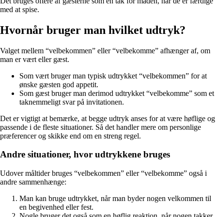
Det bruges oftere af gæsterne som en tak for maden, når de er færdige
med at spise.
Hvornår bruger man hvilket udtryk?
Valget mellem “velbekommen” eller “velbekomme” afhænger af, om
man er vært eller gæst.
Som vært bruger man typisk udtrykket “velbekommen” for at
ønske gæsten god appetit.
Som gæst bruger man derimod udtrykket “velbekomme” som et
taknemmeligt svar på invitationen.
Det er vigtigt at bemærke, at begge udtryk anses for at være høflige og
passende i de fleste situationer. Så det handler mere om personlige
præferencer og skikke end om en streng regel.
Andre situationer, hvor udtrykkene bruges
Udover måltider bruges “velbekommen” eller “velbekomme” også i
andre sammenhænge:
Man kan bruge udtrykket, når man byder nogen velkommen til
en begivenhed eller fest.
Nogle bruger det også som en høflig reaktion, når nogen takker