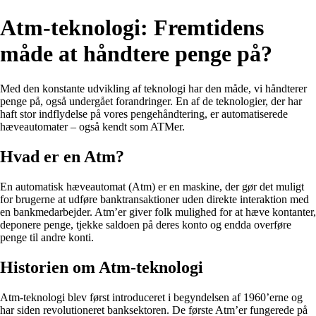
Atm-teknologi: Fremtidens
måde at håndtere penge på?
Med den konstante udvikling af teknologi har den måde, vi håndterer
penge på, også undergået forandringer. En af de teknologier, der har
haft stor indflydelse på vores pengehåndtering, er automatiserede
hæveautomater – også kendt som ATMer.
Hvad er en Atm?
En automatisk hæveautomat (Atm) er en maskine, der gør det muligt
for brugerne at udføre banktransaktioner uden direkte interaktion med
en bankmedarbejder. Atm’er giver folk mulighed for at hæve kontanter,
deponere penge, tjekke saldoen på deres konto og endda overføre
penge til andre konti.
Historien om Atm-teknologi
Atm-teknologi blev først introduceret i begyndelsen af 1960’erne og
har siden revolutioneret banksektoren. De første Atm’er fungerede på