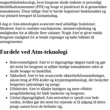
magnetbåndsteknologi, hvor brugerne skulle indtaste et personligt
identifikationsnummer (PIN) og bruge et plastickort til at gennemføre
transaktioner. Disse tidlige Atm’er havde begrænset funktionalitet og
var primært beregnet til kontantudtag.
I dag er Atm-teknologien avanceret med adskillige funktioner.
Moderne Atm’er omfatter touchskærme, stemmevejledning og
muligheden for at tilbyde flere valutaer. Nogle Atm’er giver endda
brugerne mulighed for at betale regninger og købe billetter til
arrangementer.
Fordele ved Atm-teknologi
Bekvemmelighed: Atm’er er tilgængelige døgnet rundt og gør
det nemt for brugerne at udføre hurtige transaktioner uden at
skulle besøge en bankfilial.
Sikkerhed: Atm’er har avancerede sikkerhedsforanstaltninger,
såsom brug af PIN-koder og krypteringsteknologi, der beskytter
brugernes oplysninger og penge.
Effektivitet: Atm’er tillader hurtigere og mere effektiv
pengehåndtering for både bankerne og brugerne.
Global tilgængelighed: Atm-netværket er spredt over hele
verden, hvilket gør det nemt for rejsende at få adgang til deres
penge uanset hvor de befinder sig.