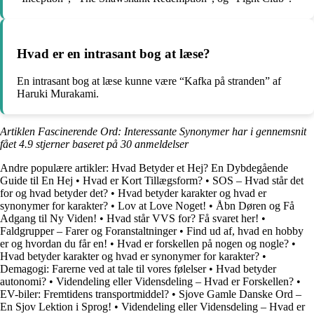
Hvad er en intrasant bog at læse?
En intrasant bog at læse kunne være “Kafka på stranden” af
Haruki Murakami.
Artiklen Fascinerende Ord: Interessante Synonymer har i gennemsnit
fået
4.9
stjerner baseret på
30
anmeldelser
Andre populære artikler:
Hvad Betyder et Hej? En Dybdegående
Guide til En Hej
•
Hvad er Kort Tillægsform?
•
SOS – Hvad står det
for og hvad betyder det?
•
Hvad betyder karakter og hvad er
synonymer for karakter?
•
Lov at Love Noget!
•
Åbn Døren og Få
Adgang til Ny Viden!
•
Hvad står VVS for? Få svaret her!
•
Faldgrupper – Farer og Foranstaltninger
•
Find ud af, hvad en hobby
er og hvordan du får en!
•
Hvad er forskellen på nogen og nogle?
•
Hvad betyder karakter og hvad er synonymer for karakter?
•
Demagogi: Farerne ved at tale til vores følelser
•
Hvad betyder
autonomi?
•
Videndeling eller Vidensdeling – Hvad er Forskellen?
•
EV-biler: Fremtidens transportmiddel?
•
Sjove Gamle Danske Ord –
En Sjov Lektion i Sprog!
•
Videndeling eller Vidensdeling – Hvad er