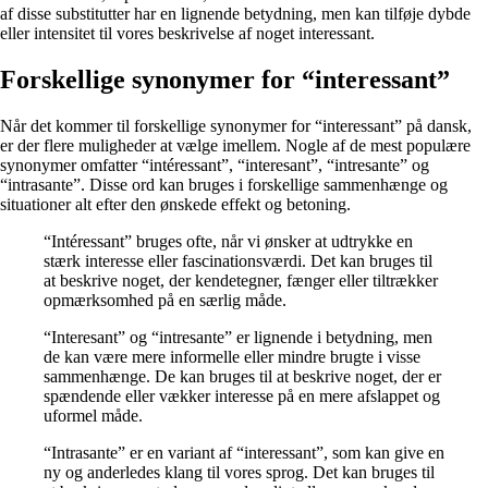
af disse substitutter har en lignende betydning, men kan tilføje dybde
eller intensitet til vores beskrivelse af noget interessant.
Forskellige synonymer for “interessant”
Når det kommer til forskellige synonymer for “interessant” på dansk,
er der flere muligheder at vælge imellem. Nogle af de mest populære
synonymer omfatter “intéressant”, “interesant”, “intresante” og
“intrasante”. Disse ord kan bruges i forskellige sammenhænge og
situationer alt efter den ønskede effekt og betoning.
“Intéressant” bruges ofte, når vi ønsker at udtrykke en
stærk interesse eller fascinationsværdi. Det kan bruges til
at beskrive noget, der kendetegner, fænger eller tiltrækker
opmærksomhed på en særlig måde.
“Interesant” og “intresante” er lignende i betydning, men
de kan være mere informelle eller mindre brugte i visse
sammenhænge. De kan bruges til at beskrive noget, der er
spændende eller vækker interesse på en mere afslappet og
uformel måde.
“Intrasante” er en variant af “interessant”, som kan give en
ny og anderledes klang til vores sprog. Det kan bruges til