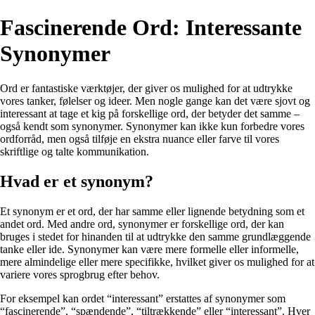
Fascinerende Ord: Interessante
Synonymer
Ord er fantastiske værktøjer, der giver os mulighed for at udtrykke
vores tanker, følelser og ideer. Men nogle gange kan det være sjovt og
interessant at tage et kig på forskellige ord, der betyder det samme –
også kendt som synonymer. Synonymer kan ikke kun forbedre vores
ordforråd, men også tilføje en ekstra nuance eller farve til vores
skriftlige og talte kommunikation.
Hvad er et synonym?
Et synonym er et ord, der har samme eller lignende betydning som et
andet ord. Med andre ord, synonymer er forskellige ord, der kan
bruges i stedet for hinanden til at udtrykke den samme grundlæggende
tanke eller ide. Synonymer kan være mere formelle eller informelle,
mere almindelige eller mere specifikke, hvilket giver os mulighed for at
variere vores sprogbrug efter behov.
For eksempel kan ordet “interessant” erstattes af synonymer som
“fascinerende”, “spændende”, “tiltrækkende” eller “interessant”. Hver