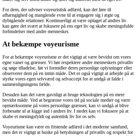
For dem, der udviser voyeuristisk adfærd, kan det føre til
afhængighed og manglende evne til at engagere sig i ægte og
dybtgående relationer. Kontinuerligt at være optaget af andres liv
kan gøre det svært at fokusere på ens eget liv og skabe meningsfulde
forbindelser med andre mennesker.
At bekæmpe voyeurisme
For at bekæmpe voyeurisme er det vigtigt at være bevidst om vores
egne vaner og grænser. Vi bør respektere andre menneskers privatliv
og søge tilladelse, før vi formidler deres personlige oplysninger eller
observerer dem på en intim måde. Det er også vigtigt at arbejde på at
styrke vores egen selvværd og selvaccept for at undgå at falde i
sammenligningens fælde.
Desuden kan det være gavnligt at bruge teknologien på en mere
bevidst måde. Ved at begrænse vores tid på sociale medier og være
opmærksomme på vores personlige grænser, kan vi undgå at blive
forbesatte af at kigge ind i andres liv. I stedet kan vi fokusere på at
skabe et meningsfyldt og autentisk liv for os selv.
Voyeurisme kan være en fristende adfærd i det moderne samfund,
men det er vigtigt at huske på betydningen af privatliv og respekt for