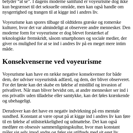
betyder “at se”. I dagens moderne samfund er voyeurisme dog ikke
kun begrænset til det seksuelle område, men kan også handle om
nysgerrighed og trangen til at kigge ind i andres liv.
Voyeurisme kan spores tilbage til oldtidens græske og romerske
kulturer, hvor det var almindeligt at observere andre mennesker. Den
moderne form for voyeurisme er dog blevet forstærket af
teknologiske fremskridt, såsom smartphones og sociale medier, der
giver os mulighed for at se ind i andres liv på en meget mere intim
måde.
Konsekvenserne ved voyeurisme
Voyeurisme kan have en række negative konsekvenser for både
dem, der udviser voyeuristisk adfærd, og dem, der bliver observeret.
For det første kan det skabe en følelse af mistillid og invasion af
privatlivet. Når man bliver bevidst om, at andre mennesker ser ind i
ens privatliv uden tilladelse eller samtykke, kan det føles krænkende
og ubehageligt.
Derudover kan det have en negativ indvirkning på ens mentale
sundhed. Konstant at være opsat på at kigge ind i andres liv kan føre
til en følelse af utilstrækkelighed og udmattelse. Det kan også
medføre en obsessiv sammenligningskultur, hvor man konstant
måler sig selv imod andre og føler sig utilfreds med sit eget liv.