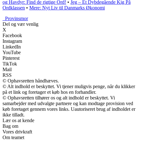
og Havdyr: Find de rigtige Ord!
•
Jeg – Et Dybdegående Kig På
Ordklassen
•
Mere: Nyt Liv til Danmarks Økonomi
_
Provinsmor
Del og vær venlig
X
Facebook
Instagram
LinkedIn
YouTube
Pinterest
TikTok
Mail
RSS
© Ophavsretten håndhæves.
© Alt indhold er beskyttet. Vi tjener muligvis penge, når du klikker
på et link og foretager et køb hos en forhandler.
© Ophavsretten tilhører os og alt indhold er beskyttet. Vi
samarbejder med udvalgte partnere og kan modtage provision ved
køb foretaget gennem vores links. Uautoriseret brug af indholdet er
ikke tilladt.
Lær os at kende
Bag om
Vores drivkraft
Om teamet