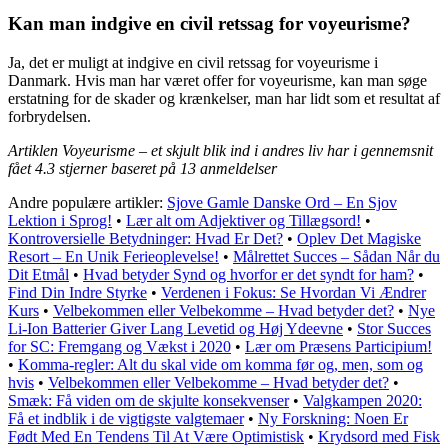
Kan man indgive en civil retssag for voyeurisme?
Ja, det er muligt at indgive en civil retssag for voyeurisme i
Danmark. Hvis man har været offer for voyeurisme, kan man søge
erstatning for de skader og krænkelser, man har lidt som et resultat af
forbrydelsen.
Artiklen Voyeurisme – et skjult blik ind i andres liv har i gennemsnit
fået
4.3
stjerner baseret på
13
anmeldelser
Andre populære artikler:
Sjove Gamle Danske Ord – En Sjov
Lektion i Sprog!
•
Lær alt om Adjektiver og Tillægsord!
•
Kontroversielle Betydninger: Hvad Er Det?
•
Oplev Det Magiske
Resort – En Unik Ferieoplevelse!
•
Målrettet Succes – Sådan Når du
Dit Etmål
•
Hvad betyder Synd og hvorfor er det syndt for ham?
•
Find Din Indre Styrke
•
Verdenen i Fokus: Se Hvordan Vi Ændrer
Kurs
•
Velbekommen eller Velbekomme – Hvad betyder det?
•
Nye
Li-Ion Batterier Giver Lang Levetid og Høj Ydeevne
•
Stor Succes
for SC: Fremgang og Vækst i 2020
•
Lær om Præsens Participium!
•
Komma-regler: Alt du skal vide om komma før og, men, som og
hvis
•
Velbekommen eller Velbekomme – Hvad betyder det?
•
Smæk: Få viden om de skjulte konsekvenser
•
Valgkampen 2020:
Få et indblik i de vigtigste valgtemaer
•
Ny Forskning: Noen Er
Født Med En Tendens Til At Være Optimistisk
•
Krydsord med Fisk