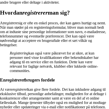
andre brugere eller deltage i aktiviteter.
Hvordan
registrerer
man sig?
At
registrere
sig er ofte en enkel proces, der kan gøres hurtigt og nemt.
Når man støder på en registreringsformular, bliver man normalt bedt
om at indtaste sine personlige informationer som navn, e-mailadresse,
telefonnummer og eventuelle præferencer. Det kan også være
nødvendigt at acceptere en brugeraftale eller et sæt vilkår og
betingelser.
Registrering
kan også være påkrævet for at sikre, at kun
personer med visse kvalifikationer eller bekendtskaber har
adgang til en service eller en funktion. Dette kan være
relevant for faglige netværk, klubber eller lukkede online-
communities.
En
registreret
brugers fordele
At være
registreret
kan give flere fordele. Det kan inkludere adgang til
eksklusive tilbud, personlige anbefalinger, muligheden for at deltage i
konkurrencer eller arrangementer samt at være en del af et online
fællesskab. Mange tjenester tilbyder også en mulighed for at modtage
nyheder eller opdateringer via e-mail eller notifikationer på telefonen.