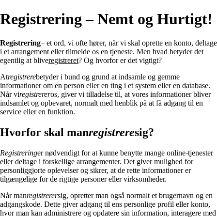
Registrering – Nemt og Hurtigt!
Registrering
– et ord, vi ofte hører, når vi skal oprette en konto, deltage
i et arrangement eller tilmelde os en tjeneste. Men hvad betyder det
egentlig at blive
registreret
? Og hvorfor er det vigtigt?
At
registrere
betyder i bund og grund at indsamle og gemme
informationer om en person eller en ting i et system eller en database.
Når vi
registrerer
os, giver vi tilladelse til, at vores informationer bliver
indsamlet og opbevaret, normalt med henblik på at få adgang til en
service eller en funktion.
Hvorfor skal man
registrere
sig?
Registrering
er nødvendigt for at kunne benytte mange online-tjenester
eller deltage i forskellige arrangementer. Det giver mulighed for
personliggjorte oplevelser og sikrer, at de rette informationer er
tilgængelige for de rigtige personer eller virksomheder.
Når man
registrerer
sig, opretter man også normalt et brugernavn og en
adgangskode. Dette giver adgang til ens personlige profil eller konto,
hvor man kan administrere og opdatere sin information, interagere med