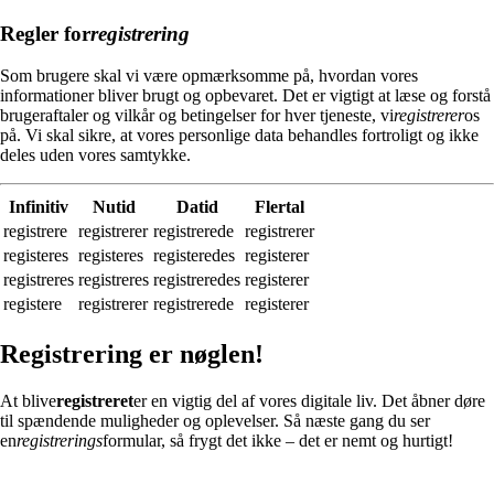
Regler for
registrering
Som brugere skal vi være opmærksomme på, hvordan vores
informationer bliver brugt og opbevaret. Det er vigtigt at læse og forstå
brugeraftaler og vilkår og betingelser for hver tjeneste, vi
registrerer
os
på. Vi skal sikre, at vores personlige data behandles fortroligt og ikke
deles uden vores samtykke.
Infinitiv
Nutid
Datid
Flertal
registrere
registrerer
registrerede
registrerer
registeres
registeres
registeredes
registerer
registreres
registreres
registreredes
registerer
registere
registrerer
registrerede
registerer
Registrering er nøglen!
At blive
registreret
er en vigtig del af vores digitale liv. Det åbner døre
til spændende muligheder og oplevelser. Så næste gang du ser
en
registrerings
formular, så frygt det ikke – det er nemt og hurtigt!