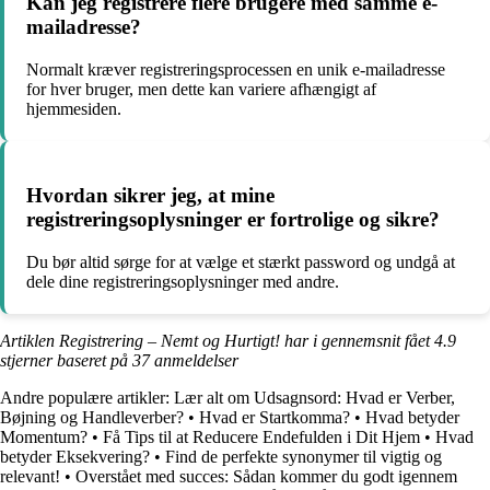
Kan jeg registrere flere brugere med samme e-
mailadresse?
Normalt kræver registreringsprocessen en unik e-mailadresse
for hver bruger, men dette kan variere afhængigt af
hjemmesiden.
Hvordan sikrer jeg, at mine
registreringsoplysninger er fortrolige og sikre?
Du bør altid sørge for at vælge et stærkt password og undgå at
dele dine registreringsoplysninger med andre.
Artiklen Registrering – Nemt og Hurtigt! har i gennemsnit fået
4.9
stjerner baseret på
37
anmeldelser
Andre populære artikler:
Lær alt om Udsagnsord: Hvad er Verber,
Bøjning og Handleverber?
•
Hvad er Startkomma?
•
Hvad betyder
Momentum?
•
Få Tips til at Reducere Endefulden i Dit Hjem
•
Hvad
betyder Eksekvering?
•
Find de perfekte synonymer til vigtig og
relevant!
•
Overstået med succes: Sådan kommer du godt igennem