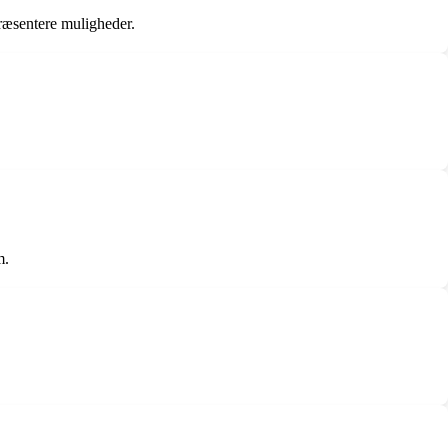
præsentere muligheder.
m.