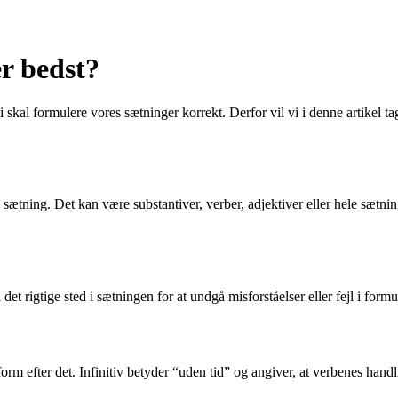
r bedst?
skal formulere vores sætninger korrekt. Derfor vil vi i denne artikel t
 sætning. Det kan være substantiver, verber, adjektiver eller hele sætni
det rigtige sted i sætningen for at undgå misforståelser eller fejl i form
form efter det. Infinitiv betyder “uden tid” og angiver, at verbenes hand