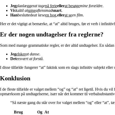
Jeg
planlægger
at tage
på ferie
eller
at besøge
mine forældre
.
Vi
skal
til at
spise
aftensmad
snart
.
Han
besluttede
at læse
en bog
,
eller
at se
en film
.
Her er det vigtigt at bemærke, at “at” altid bruges, før et verb i infini
Er der nogen undtagelser fra reglerne?
Som med mange grammatiske regler, er der altid undtagelser. En sådan u
Jeg
elsker
at danse
.
Det
er
svært at forstå.
I disse tilfælde fungerer “at” faktisk som en slags infinitiv subjekt elle
Konklusion
I de fleste tilfælde er valget mellem “og” og “at” ret ligetil. Hvis du v
opmærksom på undtagelserne, især når det kommer til verbalsubstantiv
“Så næste gang du står over for valget mellem “og” eller “at”, tæn
Brug
Og
At