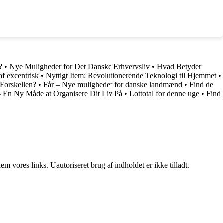
?
•
Nye Muligheder for Det Danske Erhvervsliv
•
Hvad Betyder
af excentrisk
•
Nyttigt Item: Revolutionerende Teknologi til Hjemmet
•
 Forskellen?
•
Får – Nye muligheder for danske landmænd
•
Find de
 En Ny Måde at Organisere Dit Liv På
•
Lottotal for denne uge
•
Find
 vores links. Uautoriseret brug af indholdet er ikke tilladt.