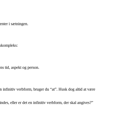
menter i sætningen.
gskompleks:
ens tid, aspekt og person.
en infinitiv verbform, bruger du “at”. Husk dog altid at være
des, eller er det en infinitiv verbform, der skal angives?”