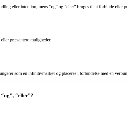
dling eller intention, mens “og” og “eller” bruges til at forbinde eller 
e eller præsentere muligheder.
k fungerer som en infinitivmarkør og placeres i forbindelse med en verbu
 “og”, “eller”?