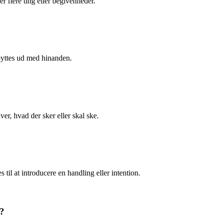
r flere ting eller begivenheder.
 byttes ud med hinanden.
er, hvad der sker eller skal ske.
til at introducere en handling eller intention.
”?