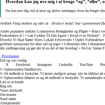
Hvordan kan jeg øve mig i at bruge “og”, “eller”, 
Du kan øve dig ved at læse og skrive sætninger, hvor du bruger disse
Artiklen Vælg mellem og eller at – Hvad er bedst? har i gennemsnit få
Andre populære artikler:
Lodsejerens Rettigheder og Pligter
•
Risici v
Forkortelsen jf.?
•
Gør Gylden Til Din Egen!
•
Hvad er en Hybrid? – F
Hvorfor Vi Skal Støtte Vores Lokale Erhvervsliv
•
Oplev Forbindelser
perfekte synonymer for dine ord og tegn!
•
Udmærket eller Udemærket 
din yndlings-ting og gør det til en del af din hverdag!
•
Hi-Gå: Sådan F
_
Provinsmor
Del og vær venlig
X
Facebook
Instagram
LinkedIn
YouTube
Pin
© Ophavsretten håndhæves.
© Alt indhold er beskyttet. Vi tjener muligvis penge, når du klikker på e
© Ophavsretten tilhører os og alt indhold er beskyttet. Vi samarbejder 
Lær os at kende
Bag om
Vores drivkraft
Om teamet
Send støtte
Arbejdssteder