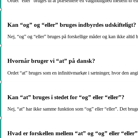
Ordet “eller” bruges til at præsentere en valgmulighed mellem to elle
Kan “og” og “eller” bruges indbyrdes udskifteligt?
Nej, “og” og “eller” bruges på forskellige måder og kan ikke altid
Hvornår bruger vi “at” på dansk?
Ordet “at” bruges som en infinitivmarkør i sætninger, hvor den angiv
Kan “at” bruges i stedet for “og” eller “eller”?
Nej, “at” har ikke samme funktion som “og” eller “eller”. Det bruges 
Hvad er forskellen mellem “at” og “og” eller “eller