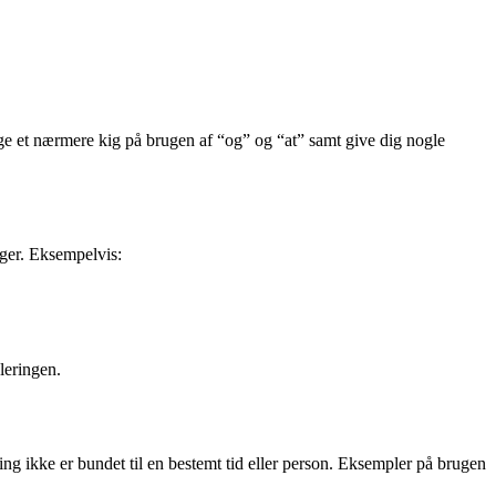
age et nærmere kig på brugen af “og” og “at” samt give dig nogle
nger. Eksempelvis:
uleringen.
ling ikke er bundet til en bestemt tid eller person. Eksempler på brugen