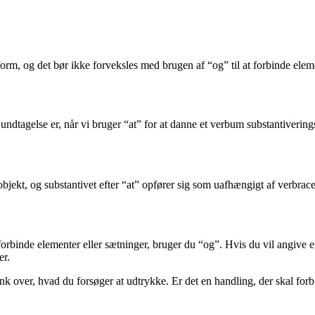
tivform, og det bør ikke forveksles med brugen af “og” til at forbinde ele
ndtagelse er, når vi bruger “at” for at danne et verbum substantiverin
r objekt, og substantivet efter “at” opfører sig som uafhængigt af verbrac
il forbinde elementer eller sætninger, bruger du “og”. Hvis du vil angive 
er.
k over, hvad du forsøger at udtrykke. Er det en handling, der skal forbin