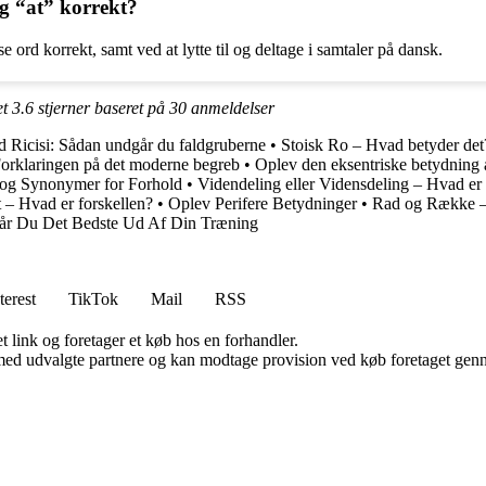
og “at” korrekt?
 ord korrekt, samt ved at lytte til og deltage i samtaler på dansk.
et
3.6
stjerner baseret på
30
anmeldelser
ed Ricisi: Sådan undgår du faldgruberne
•
Stoisk Ro – Hvad betyder det
orklaringen på det moderne begreb
•
Oplev den eksentriske betydning 
 og Synonymer for Forhold
•
Videndeling eller Vidensdeling – Hvad er
– Hvad er forskellen?
•
Oplev Perifere Betydninger
•
Rad og Række –
år Du Det Bedste Ud Af Din Træning
terest
TikTok
Mail
RSS
t link og foretager et køb hos en forhandler.
med udvalgte partnere og kan modtage provision ved køb foretaget gennem