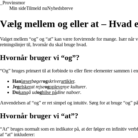
_
Provinsmor
Min side
Tilmeld nu
Nyhedsbreve
Vælg mellem og eller at – Hvad e
Valget mellem “og” og “at” kan være forvirrende for mange. Især når vi 
retningslinjer til, hvornår du skal bruge hvad.
Hvornår bruger vi “og”?
“Og” bruges primært til at forbinde to eller flere elementer sammen i en
Han
læser
bøger
og
skriver
artikler
.
Jeg
elsker
at rejse
og
opleve
nye kulturer
.
Du
kan
gå ud
og
hilse på
dine naboer
.
Anvendelsen af “og” er ret simpel og intuitiv. Sørg for at bruge “og” på 
Hvornår bruger vi “at”?
“At” bruges normalt som en indikator på, at der følger en infinitiv verb
af “at” inkluderer: