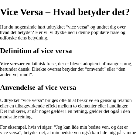
Vice Versa – Hvad betyder det?
Har du nogensinde hørt udtrykket “vice versa” og undret dig over,
hvad det betyder? Her vil vi dykke ned i denne populære frase og
udforske dens betydning.
Definition af vice versa
Vice versa
er en latinisk frase, der er blevet adopteret af mange sprog,
herunder dansk. Direkte oversat betyder det “omvendt” eller “den
anden vej rundt”.
Anvendelse af vice versa
Udtrykket “vice versa” bruges ofte til at beskrive en gensidig relation
eller en tilbagevirkende effekt mellem to elementer eller handlinger.
Det indikerer, at når noget gælder i en retning, gælder det også i den
modsatte retning.
For eksempel, hvis vi siger: “Jeg kan lide min bedste ven, og det er
vice versa”, betyder det, at min bedste ven også kan lide mig på samme