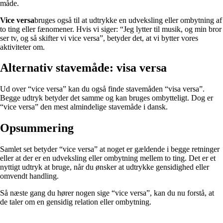
måde.
Vice versa
bruges også til at udtrykke en udveksling eller ombytning af
to ting eller fænomener. Hvis vi siger: “Jeg lytter til musik, og min bror
ser tv, og så skifter vi vice versa”, betyder det, at vi bytter vores
aktiviteter om.
Alternativ stavemåde: visa versa
Ud over “vice versa” kan du også finde stavemåden “visa versa”.
Begge udtryk betyder det samme og kan bruges ombytteligt. Dog er
“vice versa” den mest almindelige stavemåde i dansk.
Opsummering
Samlet set betyder “vice versa” at noget er gældende i begge retninger
eller at der er en udveksling eller ombytning mellem to ting. Det er et
nyttigt udtryk at bruge, når du ønsker at udtrykke gensidighed eller
omvendt handling.
Så næste gang du hører nogen sige “vice versa”, kan du nu forstå, at
de taler om en gensidig relation eller ombytning.